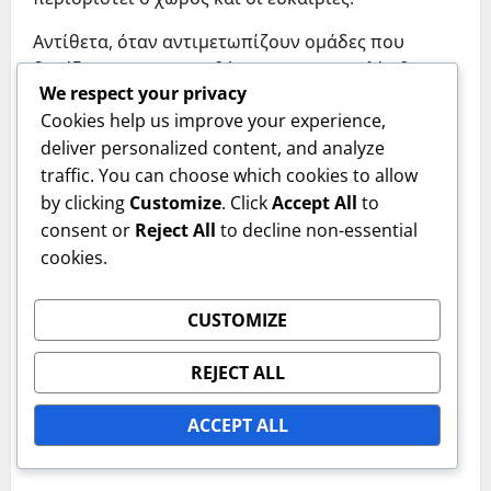
Αντίθετα, όταν αντιμετωπίζουν ομάδες που
βασίζονται σε αντεπιθέσεις, η Πορτογαλία θα
We respect your privacy
πρέπει να επικεντρωθεί στη διατήρηση μιας
Cookies help us improve your experience,
ισορροπημένης διάταξης για να αποφευχθεί το
deliver personalized content, and analyze
να πιαστούν εκτός θέσης. Αυτή η
traffic. You can choose which cookies to allow
προσαρμοστικότητα απαιτεί βαθιά κατανόηση
by clicking
Customize
. Click
Accept All
to
των τακτικών αρχών και την ικανότητα να
consent or
Reject All
to decline non-essential
γίνονται γρήγορες προσαρμογές κατά τη διάρκεια
cookies.
των αγώνων.
ABOUT THE AUTHOR
CUSTOMIZE
REJECT ALL
ACCEPT ALL