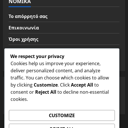
ΝΟΜΙΚΆ
Το απόρρητό σας
Επικοινωνία
Όροι χρήσης
Σχετικά με εμάς
We respect your privacy
Προτιμήσεις cookies
Cookies help us improve your experience,
deliver personalized content, and analyze
traffic. You can choose which cookies to allow
by clicking
Customize
. Click
Accept All
to
ΑΝΑΖΉΤΗΣΗ
consent or
Reject All
to decline non-essential
cookies.
Search
for:
CUSTOMIZE
Το απόρρητό σας
Επικοινωνία
Όροι χρήσης