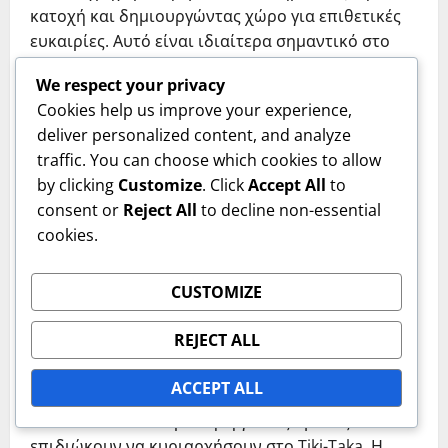
κατοχή και δημιουργώντας χώρο για επιθετικές
ευκαιρίες. Αυτό είναι ιδιαίτερα σημαντικό στο
Tiki-Taka, όπου ο στόχος είναι να ξεπεράσουν
We respect your privacy
τους αντιπάλους μέσω περίπλοκων μοτίβων
Cookies help us improve your experience,
πασών.
deliver personalized content, and analyze
Επιπλέον, η καλή χημεία μειώνει την πιθανότητα
traffic. You can choose which cookies to allow
λαθών, καθώς οι παίκτες είναι πιο πιθανό να
by clicking
Customize
. Click
Accept All
to
είναι συγχρονισμένοι μεταξύ τους. Αυτό οδηγεί
consent or
Reject All
to decline non-essential
σε λιγότερες απώλειες και μια πιο συνεκτική
cookies.
επιθετική στρατηγική. Οι ομάδες με ισχυρή
χημεία μπορούν να προσαρμόσουν τις τακτικές
CUSTOMIZE
τους κατά τη διάρκεια του παιχνιδιού,
ανταγωνιζόμενες τις κινήσεις των αντιπάλων με
REJECT ALL
ευκινησία και ακρίβεια.
ACCEPT ALL
Τελικά, η καλλιέργεια της χημείας μεταξύ των
παικτών είναι απαραίτητη για τις ομάδες που
επιδιώκουν να κυριαρχήσουν στο Tiki-Taka. Η