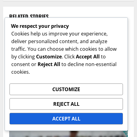
RELATED STORIES
We respect your privacy
Cookies help us improve your experience,
deliver personalized content, and analyze
traffic. You can choose which cookies to allow
by clicking
Customize
. Click
Accept All
to
consent or
Reject All
to decline non-essential
cookies.
Μετρήσεις Απόδοσης Παίκτη
CUSTOMIZE
Η Αμυντική Ικανότητα του Virgil van Dijk:
REJECT ALL
Τάκλιν, Παρεμβολές, Αεροπορικές Μάχες
Ισαβέλλα Γκραντ
02/02/2026
0
ACCEPT ALL