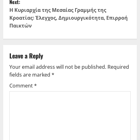
Next:
t
Η Κυριαρχία της Μεσαίας Γραμμής της
Κροατίας: Έλεγχος, Δημιουργικότητα, Επιρροή
n
Παικτών
a
v
Leave a Reply
i
Your email address will not be published.
Required
g
fields are marked
*
Comment
*
a
t
i
o