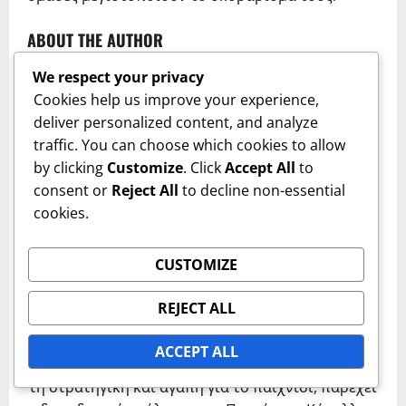
ABOUT THE AUTHOR
We respect your privacy
Cookies help us improve your experience,
deliver personalized content, and analyze
traffic. You can choose which cookies to allow
by clicking
Customize
. Click
Accept All
to
consent or
Reject All
to decline non-essential
cookies.
Ισαβέλλα Γκραντ
Author
CUSTOMIZE
Μια παθιασμένη αναλύτρια αθλητισμού και
REJECT ALL
συγγραφέας, η Ισαβέλλα έχει αφιερώσει την
καριέρα της στην ανάλυση των λεπτομερειών του
ACCEPT ALL
διεθνούς ποδοσφαίρου. Με οξυδερκή ματιά για
τη στρατηγική και αγάπη για το παιχνίδι, παρέχει