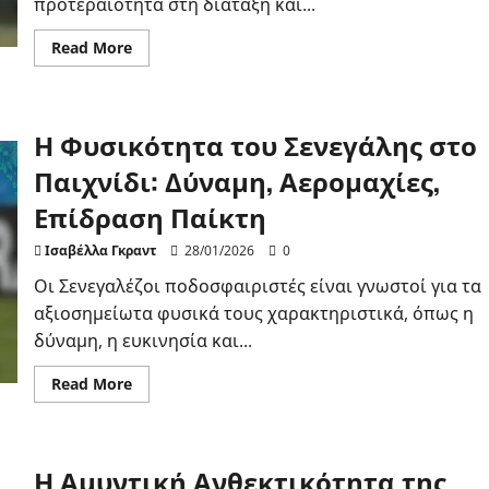
προτεραιότητα στη διάταξη και...
Read
Read More
more
about
Η
Αμυντική
Οργάνωση
Η Φυσικότητα του Σενεγάλης στο
της
Αγγλίας:
Δομή
Παιχνίδι: Δύναμη, Αερομαχίες,
Αμυντικής
Γραμμής,
Επίδραση Παίκτη
Τακτικές
Πίεσης,
Ρόλοι
Ισαβέλλα Γκραντ
28/01/2026
0
Παικτών
Οι Σενεγαλέζοι ποδοσφαιριστές είναι γνωστοί για τα
αξιοσημείωτα φυσικά τους χαρακτηριστικά, όπως η
δύναμη, η ευκινησία και...
Read
Read More
more
about
Η
Φυσικότητα
του
Η Αμυντική Ανθεκτικότητα της
Σενεγάλης