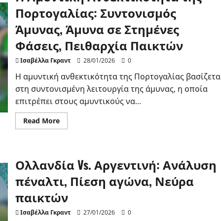
στο
Παιχνίδι:
Πορτογαλίας: Συντονισμός
Δύναμη,
Αερομαχίες,
Άμυνας, Άμυνα σε Στημένες
Επίδραση
Παίκτη
Φάσεις, Πειθαρχία Παικτών
Ισαβέλλα Γκραντ
28/01/2026
0
Η αμυντική ανθεκτικότητα της Πορτογαλίας βασίζετα
στη συντονισμένη λειτουργία της άμυνας, η οποία
επιτρέπει στους αμυντικούς να...
Read
Read More
more
about
Η
Αμυντική
Ανθεκτικότητα
Ολλανδία Vs. Αργεντινή: Ανάλυση
της
Πορτογαλίας:
Συντονισμός
πέναλτι, Πίεση αγώνα, Νεύρα
Άμυνας,
Άμυνα
παικτών
σε
Στημένες
Φάσεις,
Ισαβέλλα Γκραντ
27/01/2026
0
Πειθαρχία