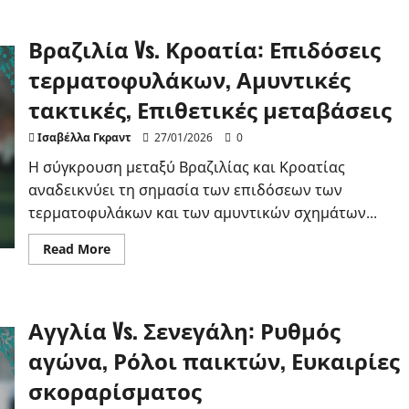
Γαλλία
Vs.
Αγγλία:
Βραζιλία Vs. Κροατία: Επιδόσεις
Τακτικές
σχηματισμοί,
Επιδόσεις
τερματοφυλάκων, Αμυντικές
βασικών
παικτών,
τακτικές, Επιθετικές μεταβάσεις
Στατιστικά
αγώνα
Ισαβέλλα Γκραντ
27/01/2026
0
Η σύγκρουση μεταξύ Βραζιλίας και Κροατίας
αναδεικνύει τη σημασία των επιδόσεων των
τερματοφυλάκων και των αμυντικών σχημάτων...
Read
Read More
more
about
Βραζιλία
Vs.
Κροατία:
Αγγλία Vs. Σενεγάλη: Ρυθμός
Επιδόσεις
τερματοφυλάκων,
Αμυντικές
αγώνα, Ρόλοι παικτών, Ευκαιρίες
τακτικές,
Επιθετικές
σκοραρίσματος
μεταβάσεις