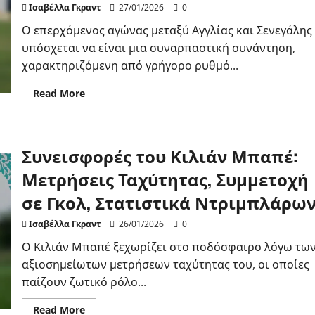
Ισαβέλλα Γκραντ
27/01/2026
0
Ο επερχόμενος αγώνας μεταξύ Αγγλίας και Σενεγάλης
υπόσχεται να είναι μια συναρπαστική συνάντηση,
χαρακτηριζόμενη από γρήγορο ρυθμό...
Read
Read More
more
about
Αγγλία
Vs.
Σενεγάλη:
Συνεισφορές του Κιλιάν Μπαπέ:
Ρυθμός
αγώνα,
Ρόλοι
Μετρήσεις Ταχύτητας, Συμμετοχή
παικτών,
Ευκαιρίες
σε Γκολ, Στατιστικά Ντριμπλάρω
σκοραρίσματος
Ισαβέλλα Γκραντ
26/01/2026
0
Ο Κιλιάν Μπαπέ ξεχωρίζει στο ποδόσφαιρο λόγω τω
αξιοσημείωτων μετρήσεων ταχύτητας του, οι οποίες
παίζουν ζωτικό ρόλο...
Read
Read More