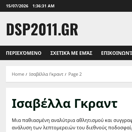
Skip
15/07/2026
1:36:32 AM
to
content
DSP2011.GR
ΠΕΡΙΕΧΌΜΕΝΟ
ΣΧΕΤΙΚΆ ΜΕ ΕΜΆΣ
ΕΠΙΚΟΙΝΩΝ
Home
Ισαβέλλα Γκραντ
Page 2
Ισαβέλλα Γκραντ
Μια παθιασμένη αναλύτρια αθλητισμού και συγγραφέ
ανάλυση των λεπτομερειών του διεθνούς ποδοσφαίρο