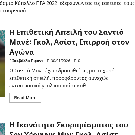
όσμιο Κύπελλο FIFA 2022, εξερευνώντας τις τακτικές, τους
το τουρνουά.
Η Επιθετική Απειλή του Σαντιό
Μανέ: Γκολ, Ασίστ, Επιρροή στον
Αγώνα
Ισαβέλλα Γκραντ
30/01/2026
0
Ο Σαντιό Μανέ έχει εδραιωθεί ως μια ισχυρή
επιθετική απειλή, προσφέροντας συνεχώς
εντυπωσιακά γκολ και ασίστ καθ’...
Read
Read More
more
about
Η
Επιθετική
Απειλή
Η Ικανότητα Σκοραρίσματος του
του
Σαντιό
Μανέ:
Σον Χέουνγκ-Μιν: Γκολ, Ασίστ,