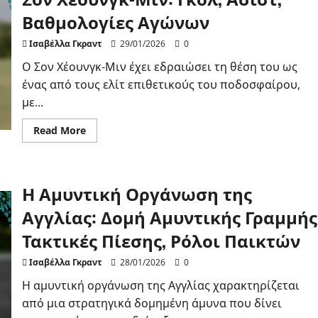
Γκολ,
Ασίστ,
Βαθμολογίες Αγώνων
Επιρροή
στον
Αγώνα
Ισαβέλλα Γκραντ
29/01/2026
0
Ο Σον Χέουνγκ-Μιν έχει εδραιώσει τη θέση του ως
ένας από τους ελίτ επιθετικούς του ποδοσφαίρου,
με...
Read
Read More
more
about
Η
Ικανότητα
Σκοραρίσματος
Η Αμυντική Οργάνωση της
του
Σον
Χέουνγκ-
Αγγλίας: Δομή Αμυντικής Γραμμής
Μιν:
Γκολ,
Τακτικές Πίεσης, Ρόλοι Παικτών
Ασίστ,
Βαθμολογίες
Αγώνων
Ισαβέλλα Γκραντ
28/01/2026
0
Η αμυντική οργάνωση της Αγγλίας χαρακτηρίζεται
από μια στρατηγικά δομημένη άμυνα που δίνει