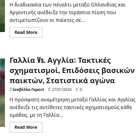
Παικτών
Η διαδικασία των πέναλτι μεταξύ Ολλανδίας και
Αργεντινής ανέδειξε την τεράστια πίεση που
αντιμετωπίζουν οι παίκτες σε...
Read
Read More
more
about
Ολλανδία
Vs.
Αργεντινή:
Γαλλία Vs. Αγγλία: Τακτικές
Ανάλυση
πέναλτι,
Πίεση
σχηματισμοί, Επιδόσεις βασικών
αγώνα,
Νεύρα
παικτών, Στατιστικά αγώνα
παικτών
Ισαβέλλα Γκραντ
27/01/2026
0
Η πρόσφατη αναμέτρηση μεταξύ Γαλλίας και Αγγλίας
ανέδειξε τις αντίθετες τακτικές σχηματισμούς κάθε
ομάδας, με τη Γαλλία...
Read
Read More
more
about